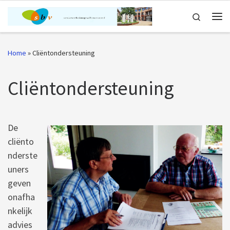
Ga naar inhoud
Search
Me
Home
»
Cliëntondersteuning
Cliëntondersteuning
De
cliënto
nderste
uners
geven
onafha
nkelijk
advies