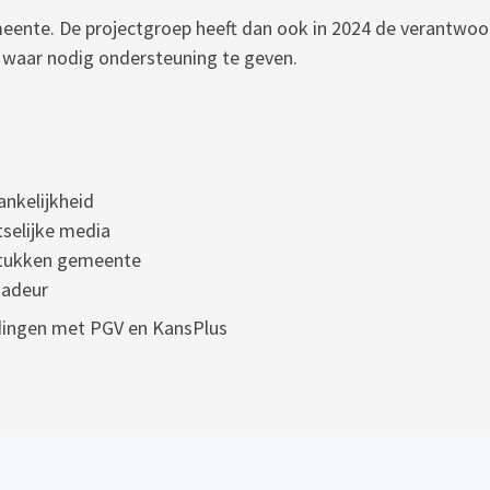
meente. De projectgroep heeft dan ook in 2024 de verantwo
 waar nodig ondersteuning te geven.
nkelijkheid
tselijke media
sstukken gemeente
sadeur
dingen met PGV en KansPlus